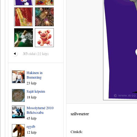
3/3
oldal (22 kép)
Hakinen in
Bumeráng
23 kép
Saját képeim
18 kép
Mosolyturné 2010
Békéscsaba
szilveszter
45 kép
egyéb
Címkék:
12 kép