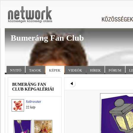
Bumeráng Fan Club
NYITÓ
TAGOK
KÉPEK
VIDEÓK
HÍREK
FÓRUM
L
BUMERÁNG FAN
CLUB KÉPGALÉRIÁI
Szilveszter
22 kép