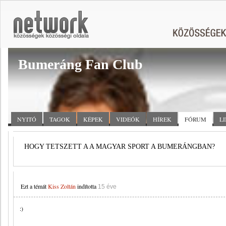
Bumeráng Fan Club
NYITÓ
TAGOK
KÉPEK
VIDEÓK
HÍREK
FÓRUM
L
HOGY TETSZETT A A MAGYAR SPORT A BUMERÁNGBAN?
Ezt a témát
Kiss Zoltán
indította
15 éve
:)