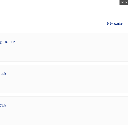
Név szerint
g Fan Club
Club
Club