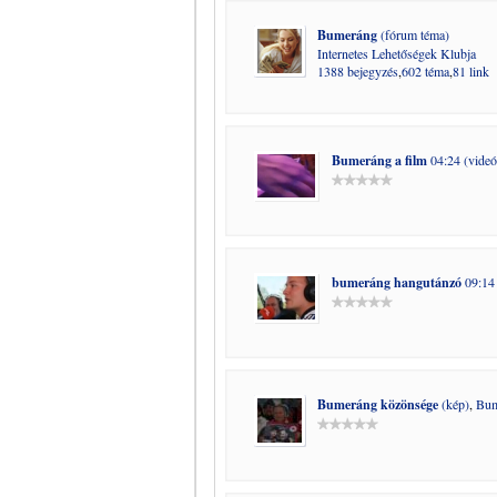
Bumeráng
(fórum téma)
Internetes Lehetőségek Klubja
1388 bejegyzés
,
602 téma
,
81 link
Bumeráng a film
04:24 (videó
bumeráng hangutánzó
09:14 
Bumeráng közönsége
(kép)
,
Bum