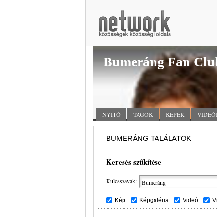
Bumeráng Fan Clu
NYITÓ
TAGOK
KÉPEK
VIDEÓ
BUMERÁNG TALÁLATOK
Keresés szűkítése
Kulcsszavak:
Kép
Képgaléria
Videó
V