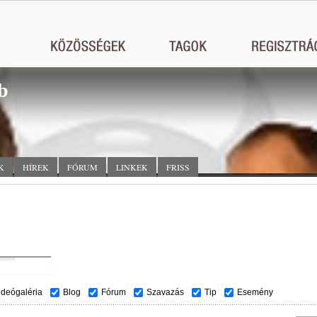
b
K
HÍREK
FÓRUM
LINKEK
FRISS
ideógaléria
Blog
Fórum
Szavazás
Tip
Esemény