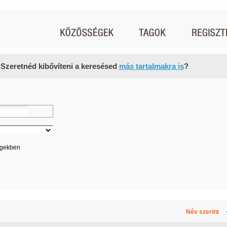
 Szeretnéd kibővíteni a keresésed
más tartalmakra is
?
égekben
Név szerint