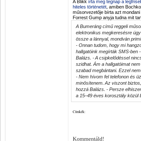
A Blikk
írta meg tegnap a legfrise
hiteles történetét
, amiben Bochko
műsorvezetője bírta azt mondani 
Forrest Gump anyja tudna mit ta
A Bumeráng című reggeli műsor
elektronikus megkeresésre úgy r
össze a lánnyal, mondván primit
- Onnan tudom, hogy mi hangzo
hallgatóink megírták SMS-ben
Balázs. - A csipkelődéssel nin
szidhat. Ám a hallgatóimat nem 
szabad megbántani. Ezzel nemcs
- Nem hívom fel telefonon és ü
minősítenem. Az viszont biztos,
hozzá Balázs. - Persze elhisz
a 15–49 éves korosztály közül 
Címkék:
Kommentáld!