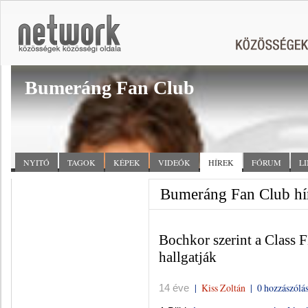
Bumeráng Fan Club
NYITÓ
TAGOK
KÉPEK
VIDEÓK
HÍREK
FÓRUM
L
Bumeráng Fan Club hí
Bochkor szerint a Class 
hallgatják
|
Kiss Zoltán
|
0 hozzászólá
14 éve