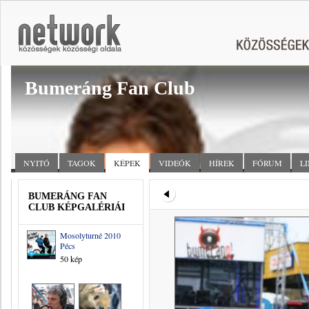
Bumeráng Fan Club
NYITÓ
TAGOK
KÉPEK
VIDEÓK
HÍREK
FÓRUM
L
BUMERÁNG FAN
CLUB KÉPGALÉRIÁI
Mosolyturné 2010
Pécs
50 kép