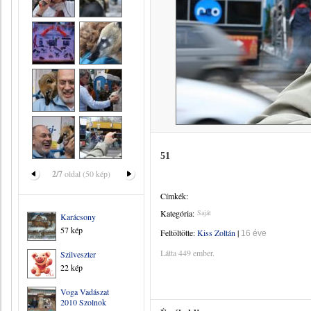
51
2/7
oldal (50 kép)
Címkék:
Kategória:
Saját
Karácsony
57 kép
Feltöltötte:
Kiss Zoltán
|
16 éve
Látta 449 ember.
Szilveszter
22 kép
Voga Vadászat
2010 Szolnok