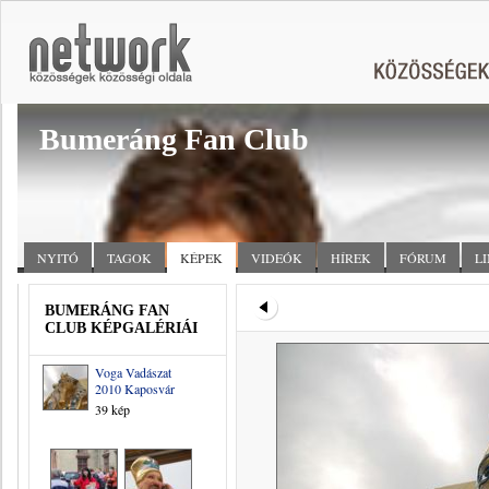
Bumeráng Fan Club
NYITÓ
TAGOK
KÉPEK
VIDEÓK
HÍREK
FÓRUM
L
BUMERÁNG FAN
CLUB KÉPGALÉRIÁI
Voga Vadászat
2010 Kaposvár
39 kép