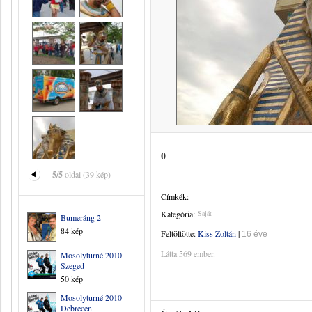
0
5/5
oldal (39 kép)
Címkék:
Kategória:
Saját
Bumeráng 2
84 kép
Feltöltötte:
Kiss Zoltán
|
16 éve
Látta 569 ember.
Mosolyturné 2010
Szeged
50 kép
Mosolyturné 2010
Debrecen