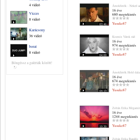
4 videó
Ámokfutók - Neked 
16 éve
Vicces
680 megtekintés
8 videó
Yusuke87
03:46
Karácsony
36 videó
Kozmix Várok rád
16 éve
974 megtekintés
borat
8 videó
Yusuke87
04:00
Böngéssz a galériák között!
Ámokfutók Hold dala
16 éve
674 megtekintés
Yusuke87
04:19
Zoltán Erika Megami
16 éve
1244 megtekintés
Yusuke87
10:30
Zoltán Erika Banális