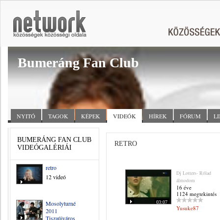
Bumeráng Fan Club
NYITÓ
TAGOK
KÉPEK
VIDEÓK
HÍREK
FÓRUM
L
BUMERÁNG FAN CLUB
RETRO
VIDEÓGALÉRIÁI
retro
Dj Lotters- Rólad
12 videó
álmodom
16 éve
1124 megtekintés
Mosolyturné
03:07
Yusuke87
2011
Tiszaújváros