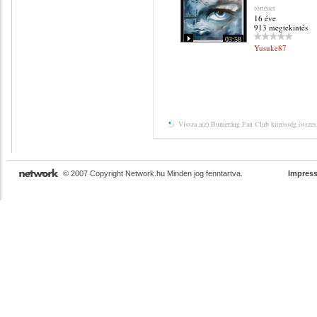
történet
16 éve
913 megtekintés
03:58
Yusuke87
Vissza a(z) Bumeráng Fan Club közösség összes
© 2007 Copyright Network.hu Minden jog fenntartva.
Impres