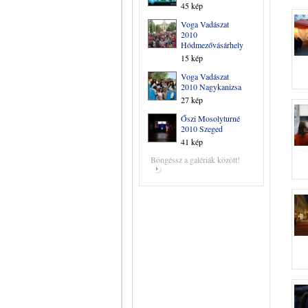
45 kép
Voga Vadászat
2010
Hódmezővásárhely
15 kép
Voga Vadászat
2010 Nagykanizsa
27 kép
Őszi Mosolyturné
2010 Szeged
41 kép
Böngéssz a galériák között!