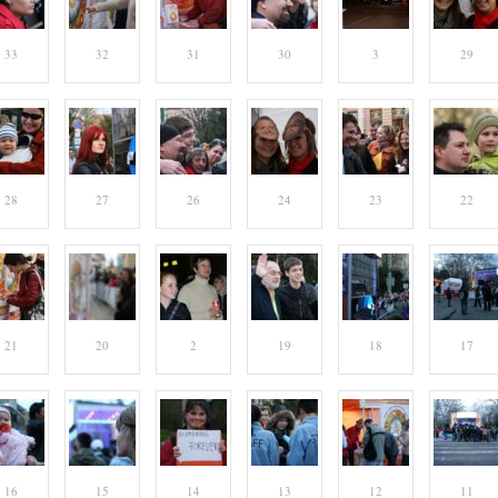
33
32
31
30
3
29
28
27
26
24
23
22
21
20
2
19
18
17
16
15
14
13
12
11