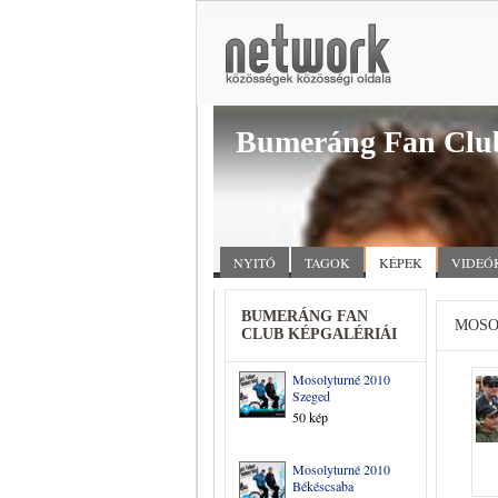
Bumeráng Fan Clu
NYITÓ
TAGOK
KÉPEK
VIDEÓ
BUMERÁNG FAN
MOSO
CLUB KÉPGALÉRIÁI
Mosolyturné 2010
Szeged
50 kép
Mosolyturné 2010
Békéscsaba