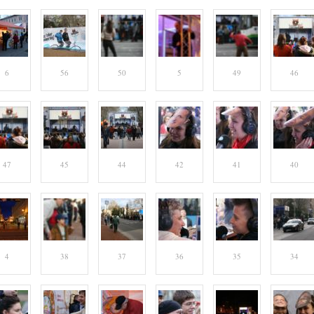
6
56
50
5
49
46
47
45
44
42
41
40
4
38
37
36
35
34