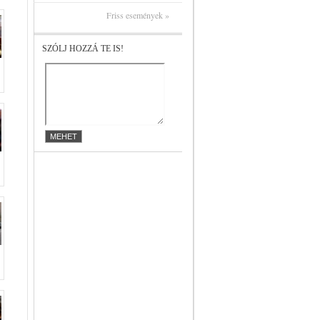
Friss események »
SZÓLJ HOZZÁ TE IS!