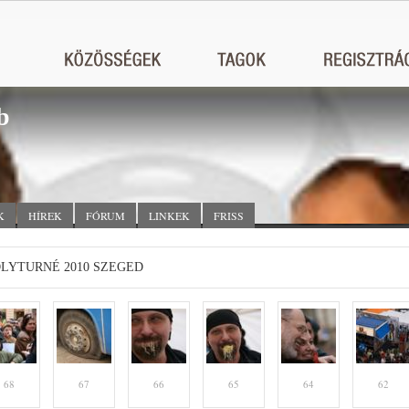
b
K
HÍREK
FÓRUM
LINKEK
FRISS
LYTURNÉ 2010 SZEGED
68
67
66
65
64
62