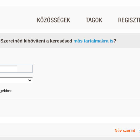
 Szeretnéd kibővíteni a keresésed
más tartalmakra is
?
égekben
Név szerint