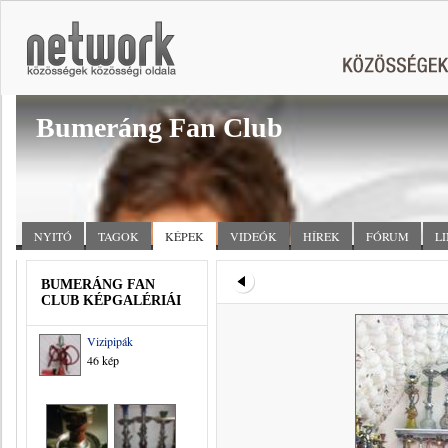
Bumeráng Fan Club
NYITÓ
TAGOK
KÉPEK
VIDEÓK
HÍREK
FÓRUM
L
BUMERÁNG FAN
CLUB KÉPGALÉRIÁI
Vizipipák
46 kép