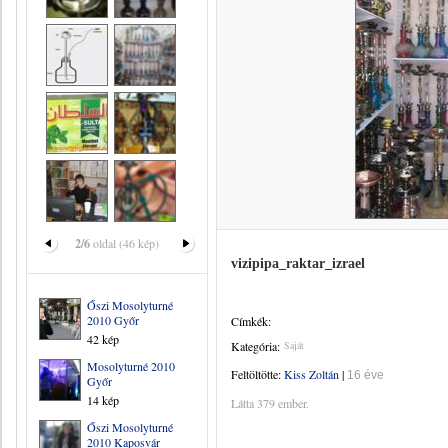
2/6
oldal (46 kép)
vizipipa_raktar_izrael
Őszi Mosolyturné
2010 Győr
Címkék:
42 kép
Kategória:
Saját
Mosolyturné 2010
Feltöltötte:
Kiss Zoltán
|
16 éve
Győr
14 kép
Látta 379 ember.
Őszi Mosolyturné
2010 Kaposvár